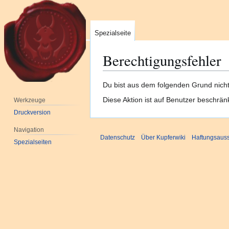
Spezialseite
Berechtigungsfehler
Zur
Zur
Du bist aus dem folgenden Grund nicht 
Navigation
Suche
Diese Aktion ist auf Benutzer beschrän
Werkzeuge
springen
springen
Druckversion
Navigation
Datenschutz
Über Kupferwiki
Haftungsaus
Spezialseiten